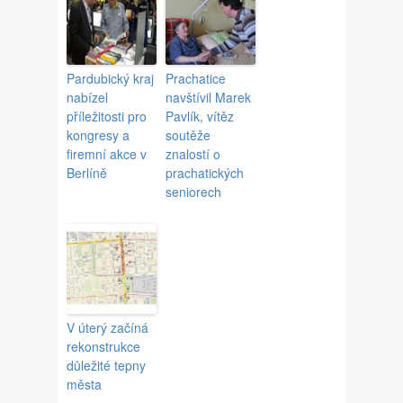
Pardubický kraj
Prachatice
nabízel
navštívil Marek
příležitosti pro
Pavlík, vítěz
kongresy a
soutěže
firemní akce v
znalostí o
Berlíně
prachatických
seniorech
V úterý začíná
rekonstrukce
důležité tepny
města