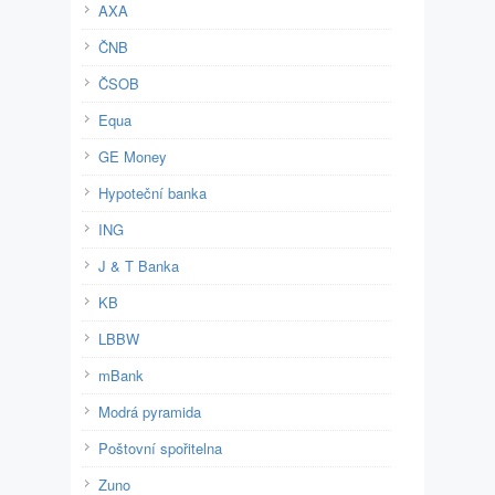
AXA
ČNB
ČSOB
Equa
GE Money
Hypoteční banka
ING
J & T Banka
KB
LBBW
mBank
Modrá pyramida
Poštovní spořitelna
Zuno