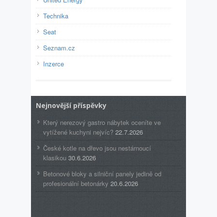
Technika
Seat
Seznam.cz
Inzerce
Nejnovější příspěvky
Který nerezový gastro nábytek oceníte ve
vytížené kuchyni nejvíc?
22.7.2026
České kotle na dřevo jsou nestárnoucí
klasikou
30.6.2026
Betonové bloky a silniční panely jedině od
profesionální betonárky
20.6.2026