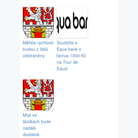
Měřiče rychlosti
Soutěžte s
budou z Valů
Equa bank o
odstraněny
bonus 1000 Kč
na Tour de
Equa!
Míst ve
školkách bude
nadále
dostatek