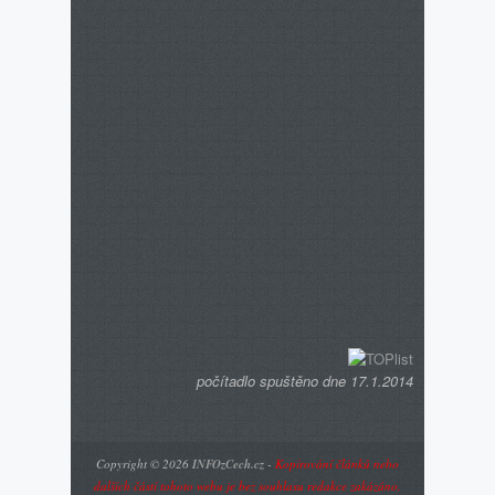
počítadlo spuštěno dne 17.1.2014
Copyright © 2026
INFOzCech.cz
-
Kopírování článků nebo
dalších částí tohoto webu je bez souhlasu redakce zakázáno.