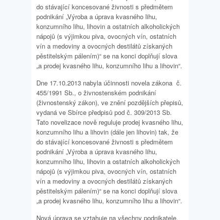
do stávající koncesované živnosti s předmětem
podnikání „Výroba a úprava kvasného lihu,
konzumního lihu, lihovin a ostatních alkoholických
nápojů (s výjimkou piva, ovocných vín, ostatních
vín a medoviny a ovocných destilátů získaných
pěstitelským pálením)“ se na konci doplňují slova
„a prodej kvasného lihu, konzumního lihu a lihovin“.
Dne 17.10.2013 nabyla účinnosti novela zákona č.
455/1991 Sb., o živnostenském podnikání
(živnostenský zákon), ve znění pozdějších přepisů,
vydaná ve Sbírce předpisů pod č. 309/2013 Sb.
Tato novelizace nově reguluje prodej kvasného lihu,
konzumního lihu a lihovin (dále jen lihovin) tak, že
do stávající koncesované živnosti s předmětem
podnikání „Výroba a úprava kvasného lihu,
konzumního lihu, lihovin a ostatních alkoholických
nápojů (s výjimkou piva, ovocných vín, ostatních
vín a medoviny a ovocných destilátů získaných
pěstitelským pálením)“ se na konci doplňují slova
„a prodej kvasného lihu, konzumního lihu a lihovin“.
Nová úprava se vztahuje na všechny podnikatele,