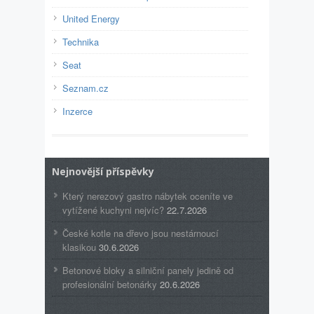
United Energy
Technika
Seat
Seznam.cz
Inzerce
Nejnovější příspěvky
Který nerezový gastro nábytek oceníte ve
vytížené kuchyni nejvíc?
22.7.2026
České kotle na dřevo jsou nestárnoucí
klasikou
30.6.2026
Betonové bloky a silniční panely jedině od
profesionální betonárky
20.6.2026