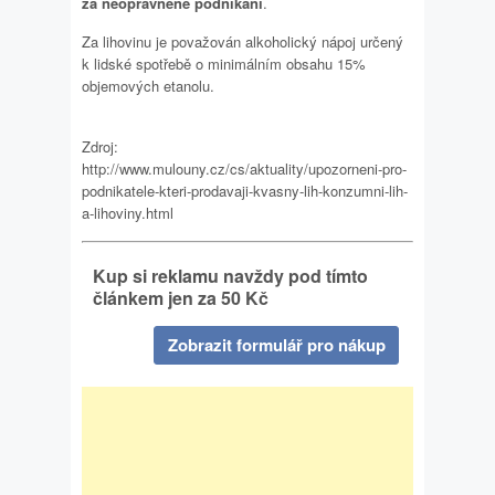
za neoprávněné podnikání
.
Za lihovinu je považován alkoholický nápoj určený
k lidské spotřebě o minimálním obsahu 15%
objemových etanolu.
Zdroj:
http://www.mulouny.cz/cs/aktuality/upozorneni-pro-
podnikatele-kteri-prodavaji-kvasny-lih-konzumni-lih-
a-lihoviny.html
Kup si reklamu navždy pod tímto
článkem jen za 50 Kč
Zobrazit formulář pro nákup