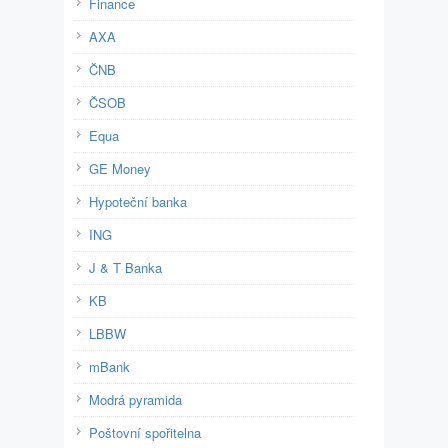
Finance
AXA
ČNB
ČSOB
Equa
GE Money
Hypoteční banka
ING
J & T Banka
KB
LBBW
mBank
Modrá pyramida
Poštovní spořitelna