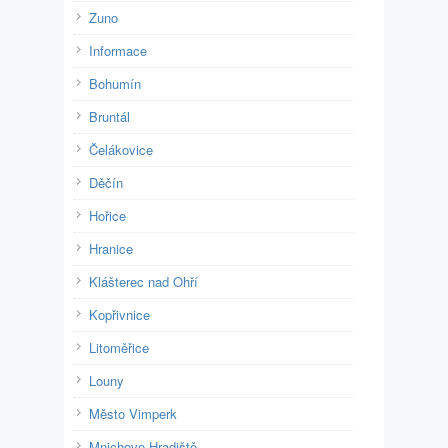
Zuno
Informace
Bohumín
Bruntál
Čelákovice
Děčín
Hořice
Hranice
Klášterec nad Ohří
Kopřivnice
Litoměřice
Louny
Město Vimperk
Mnichovo Hradiště