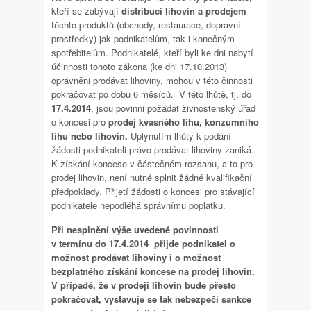
kteří se zabývají
distribucí lihovin a
prodejem
těchto produktů (obchody, restaurace, dopravní
prostředky) jak podnikatelům, tak i konečným
spotřebitelům. Podnikatelé, kteří byli ke dni nabytí
účinnosti tohoto zákona (ke dni 17.10.2013)
oprávněni prodávat lihoviny, mohou v této činnosti
pokračovat po dobu 6 měsíců. V této lhůtě, tj. do
17.4.2014
, jsou povinni požádat živnostenský úřad
o koncesi pro
prodej kvasného lihu, konzumního
lihu nebo lihovin.
Uplynutím lhůty k podání
žádosti podnikateli právo prodávat lihoviny zaniká.
K získání koncese v částečném rozsahu, a to pro
prodej lihovin, není nutné splnit žádné kvalifikační
předpoklady. Přijetí žádosti o koncesi pro stávající
podnikatele nepodléhá správnímu poplatku.
Při nesplnění výše uvedené povinnosti
v termínu do 17.4.2014 přijde podnikatel o
možnost prodávat lihoviny i o možnost
bezplatného získání koncese na prodej lihovin.
V případě, že v prodeji lihovin bude přesto
pokračovat, vystavuje se tak nebezpečí sankce