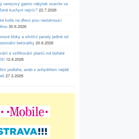
rý nerezový gastro nábytek oceníte ve
ížené kuchyni nejvíc?
22.7.2026
ké kotle na dřevo jsou nestárnoucí
ikou
30.6.2026
nové bloky a silniční panely jedině od
esionální betonárky
20.6.2026
vání a vstřikování plastů má bohaté
ití
12.6.2026
itní podlaha, aneb s anhydritem nejdál
deš
27.3.2026