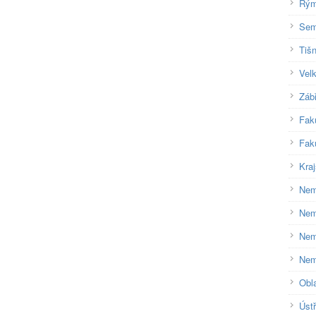
Rým
Sem
Tiš
Velk
Záb
Fak
Fak
Kra
Nem
Nem
Nem
Nem
Obl
Úst