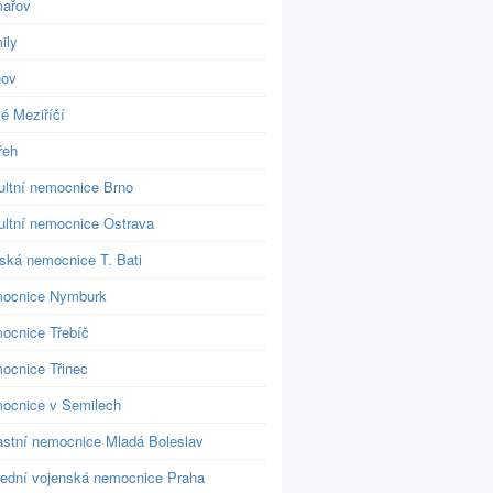
ařov
ily
nov
é Meziříčí
řeh
ultní nemocnice Brno
ultní nemocnice Ostrava
jská nemocnice T. Bati
ocnice Nymburk
ocnice Třebíč
ocnice Třinec
ocnice v Semilech
astní nemocnice Mladá Boleslav
řední vojenská nemocnice Praha