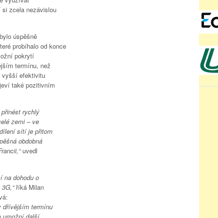
í si zcela nezávislou
 bylo úspěšně
teré probíhalo od konce
ožní pokrytí
ějším termínu, než
vyšší efektivitu
jeví také pozitivním
přinést rychlý
elé zemi – ve
lení sítí je přitom
spěšná obdobná
rancii,“
uvedl
cí na dohodu o
a 3G,“
říká Milan
vá:
v dřívějším termínu
m umožní další