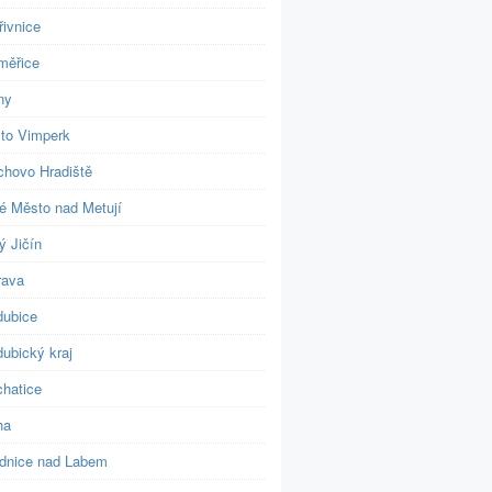
řivnice
měřice
ny
to Vimperk
chovo Hradiště
é Město nad Metují
ý Jičín
rava
dubice
ubický kraj
chatice
ha
dnice nad Labem