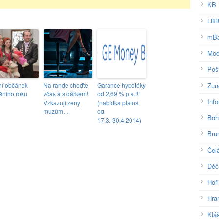
KB
LB
mB
Mod
Pošt
ní občánek
Na rande choďte
Garance hypotéky
Zun
ošního roku
včas a s dárkem!
od 2,69 % p.a.!!!
Inf
Vzkazují ženy
(nabídka platná
mužům…
od
Boh
17.3.-30.4.2014)
Brun
Čel
Děč
Hoř
Hra
Klá