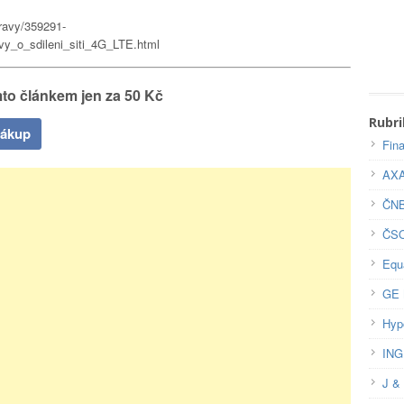
pravy/359291-
y_o_sdileni_siti_4G_LTE.html
to článkem jen za 50 Kč
Rubri
nákup
Fin
AX
ČN
ČS
Equ
GE 
Hyp
ING
J &