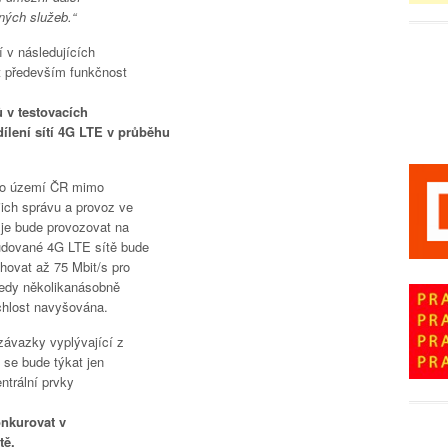
ných služeb.“
í v následujících
at především funkčnost
 v testovacích
lení sítí 4G LTE v průběhu
lého území ČR mimo
ich správu a provoz ve
 je bude provozovat na
budované 4G LTE sítě bude
ahovat až 75 Mbit/s pro
tedy několikanásobně
chlost navyšována.
závazky vyplývající z
 se bude týkat jen
entrální prvky
onkurovat v
tě.