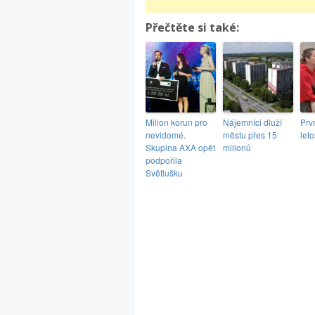
Přečtěte si také:
Milion korun pro
Nájemníci dluží
Prv
nevidomé.
městu přes 15
let
Skupina AXA opět
milionů
podpořila
Světlušku