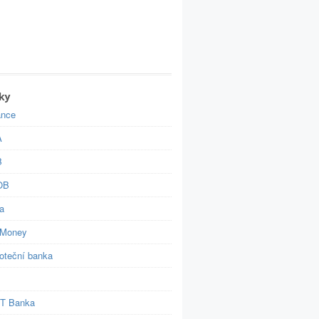
ky
ance
A
B
OB
a
Money
oteční banka
 T Banka