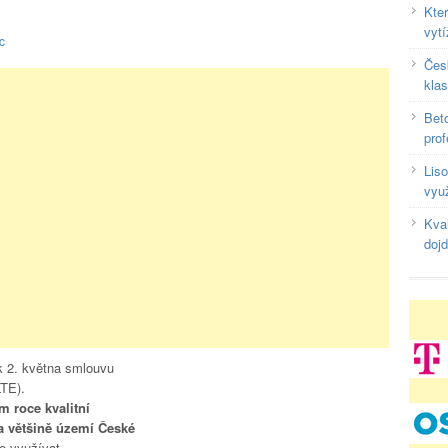
Kte
vyt
c
Čes
klas
Beto
prof
Liso
využ
Kval
doj
k 2. května smlouvu
LTE).
m roce kvalitní
a většině území České
e využívat