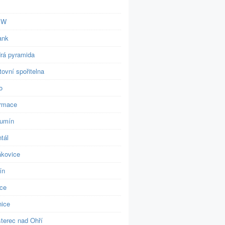
BW
ank
rá pyramida
ovní spořitelna
o
ormace
umín
tál
ákovice
ín
ice
nice
šterec nad Ohří