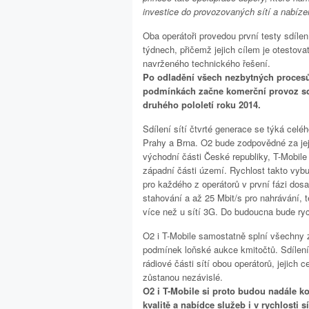
investice do provozovaných sítí a nabíze
Oba operátoři provedou první testy sdílen
týdnech, přičemž jejich cílem je otestov
navrženého technického řešení.
Po odladění všech nezbytných procesů
podmínkách začne komerční provoz sdí
druhého pololetí roku 2014.
Sdílení sítí čtvrté generace se týká ce
Prahy a Brna. O2 bude zodpovědné za jej
východní části České republiky, T-Mobile
západní části území. Rychlost takto vy
pro každého z operátorů v první fázi dos
stahování a až 25 Mbit/s pro nahrávání, 
více než u sítí 3G. Do budoucna bude ry
O2 i T-Mobile samostatně splní všechny 
podmínek loňské aukce kmitočtů. Sdílení
rádiové části sítí obou operátorů, jejich c
zůstanou nezávislé.
O2 i T-Mobile si proto budou nadále k
kvalitě a nabídce služeb i v rychlosti sí