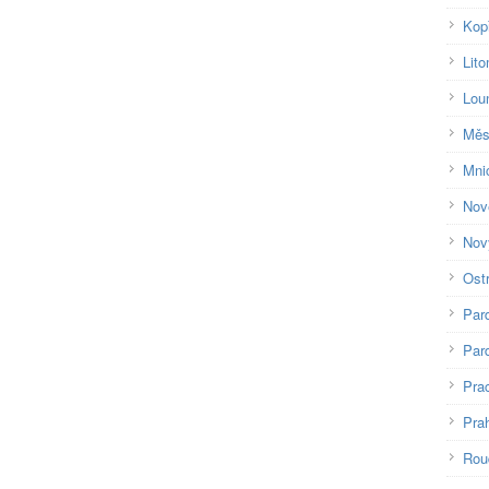
Kop
Lito
Lou
Měs
Mni
Nov
Nov
Ost
Par
Pard
Pra
Pra
Rou