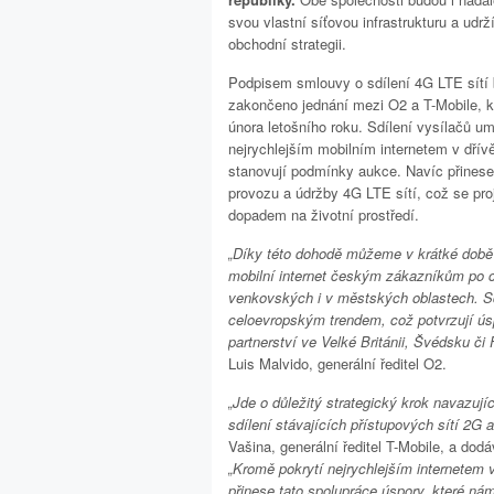
svou vlastní síťovou infrastrukturu a udrž
obchodní strategii.
Podpisem smlouvy o sdílení 4G LTE sítí
zakončeno jednání mezi O2 a T-Mobile, k
února letošního roku. Sdílení vysílačů um
nejrychlejším mobilním internetem v dřív
stanovují podmínky aukce. Navíc přinese 
provozu a údržby 4G LTE sítí, což se pro
dopadem na životní prostředí.
„Díky této dohodě můžeme v krátké době 
mobilní internet českým zákazníkům po c
venkovských i v městských oblastech. Sdí
celoevropským trendem, což potvrzují ú
partnerství ve Velké Británii, Švédsku či F
Luis Malvido, generální ředitel O2.
„Jde o důležitý strategický krok navazují
sdílení stávajících přístupových sítí 2G 
Vašina, generální ředitel T-Mobile, a dodá
„Kromě pokrytí nejrychlejším internetem 
přinese tato spolupráce úspory, které ná