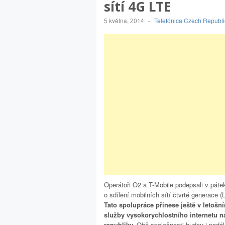
sítí 4G LTE
5 května, 2014
-
Telefónica Czech Republi
Operátoři O2 a T-Mobile podepsali v páte
o sdílení mobilních sítí čtvrté generace (
Tato spolupráce přinese ještě v letošní
služby vysokorychlostního internetu n
republiky.
Obě společnosti budou i nadál