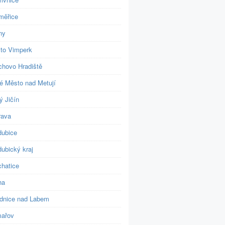
měřice
ny
to Vimperk
chovo Hradiště
é Město nad Metují
ý Jičín
rava
dubice
ubický kraj
chatice
ha
dnice nad Labem
ařov