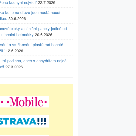
ížené kuchyni nejvíc?
22.7.2026
ké kotle na dřevo jsou nestárnoucí
ikou
30.6.2026
nové bloky a silniční panely jedině od
esionální betonárky
20.6.2026
vání a vstřikování plastů má bohaté
ití
12.6.2026
itní podlaha, aneb s anhydritem nejdál
deš
27.3.2026