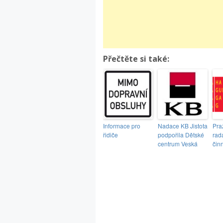
Přečtěte si také:
Informace pro
Nadace KB Jistota
Pra
řidiče
podpořila Dětské
rad
centrum Veská
čin