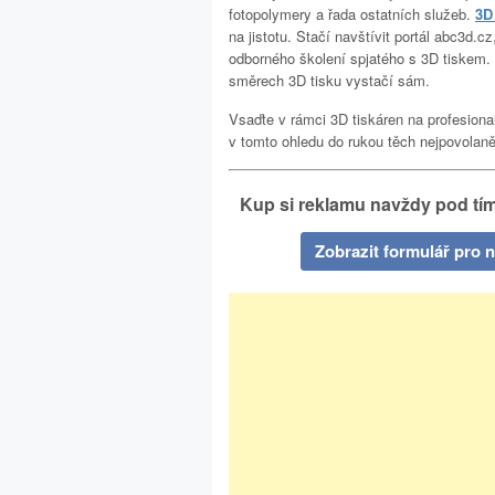
fotopolymery a řada ostatních služeb.
3D
na jistotu. Stačí navštívit portál abc3d.
odborného školení spjatého s 3D tiskem.
směrech 3D tisku vystačí sám.
Vsaďte v rámci 3D tiskáren na profesional
v tomto ohledu do rukou těch nejpovolaně
Kup si reklamu navždy pod tím
Zobrazit formulář pro 