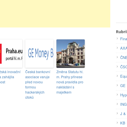
Rubri
Fin
AX
ČN
ČS
žská inovační
Česká bankovní
Změna Statutu hl.
Equ
a zahájila
asociace varuje
m. Prahy přinese
nost
před novou
nová pravidla pro
GE 
formou
nakládání s
hackerských
majetkem
Hyp
útoků
ING
J &
KB