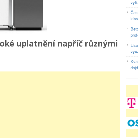
vyt
Čes
klas
Beto
prof
roké uplatnění napříč různými
Liso
využ
Kval
doj