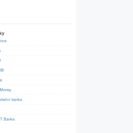
ky
ance
A
B
OB
a
Money
oteční banka
 T Banka