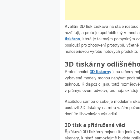
Kvalitní 3D tisk získává na stále rostouc
rozšiřují, a proto je upotřebitelný v mno
tiskárna
, která je takovým pomyslným o
poslouží pro zhotovení prototypů, včetně
malosériovou výrobu hotových produktů.
3D tiskárny odlišnéh
Profesionální
3D tiskárny
jsou určeny nej
vybavené modely mohou nabývat podstatn
tisknout. K dispozici jsou totiž rozměrov
v průmyslovém odvětví, pro nějž existují
Kapitolou samou o sobě je modulární šká
postavit 3D tiskárny na míru vašim požad
docílíte libovolných výsledků.
3D tisk a přidružené věci
Špičkové 3D tiskárny nejsou tím jediným, 
skenery, k nimž samozřejmě budete potře