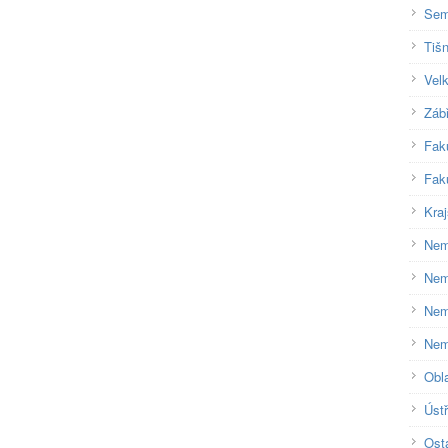
Sem
Tiš
Velk
Záb
Fak
Fak
Kra
Nem
Nem
Nem
Nem
Obl
Úst
Ost