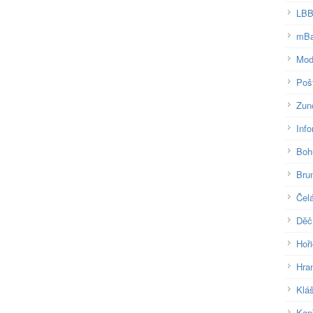
LB
mB
Mod
Pošt
Zun
Inf
Boh
Brun
Čel
Děč
Hoř
Hra
Klá
Kop