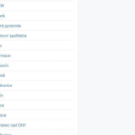
BW
ank
rá pyramida
ovní spořitelna
o
ormace
umín
tál
ákovice
ín
ice
nice
šterec nad Ohří
řivnice