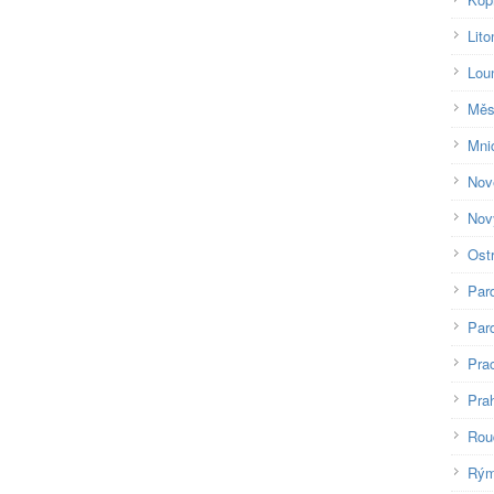
Lito
Lou
Měs
Mni
Nov
Nov
Ost
Par
Pard
Pra
Pra
Rou
Rým