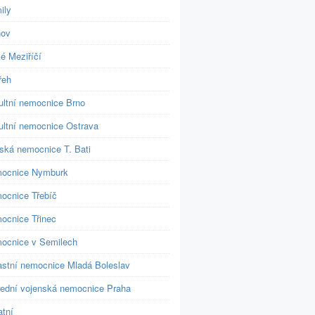
ily
nov
é Meziříčí
řeh
ultní nemocnice Brno
ultní nemocnice Ostrava
jská nemocnice T. Bati
ocnice Nymburk
ocnice Třebíč
ocnice Třinec
ocnice v Semilech
astní nemocnice Mladá Boleslav
řední vojenská nemocnice Praha
atní