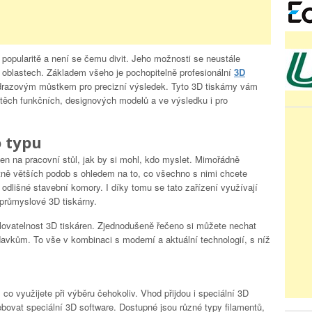
í popularitě a není se čemu divit. Jeho možnosti se neustále
ha oblastech. Základem všeho je pochopitelně profesionální
3D
drazovým můstkem pro precizní výsledek. Tyto 3D tiskárny vám
 těch funkčních, designových modelů a ve výsledku i pro
o typu
en na pracovní stůl, jak by si mohl, kdo myslet. Mimořádně
ě větších podob s ohledem na to, co všechno s nimi chcete
ě odlišné stavební komory. I díky tomu se tato zařízení využívají
 průmyslové 3D tiskárny.
lovatelnost 3D tiskáren. Zjednodušeně řečeno si můžete nechat
avkům. To vše v kombinaci s moderní a aktuální technologií, s níž
co využijete při výběru čehokoliv. Vhod přijdou i speciální 3D
bovat speciální 3D software. Dostupné jsou různé typy filamentů,